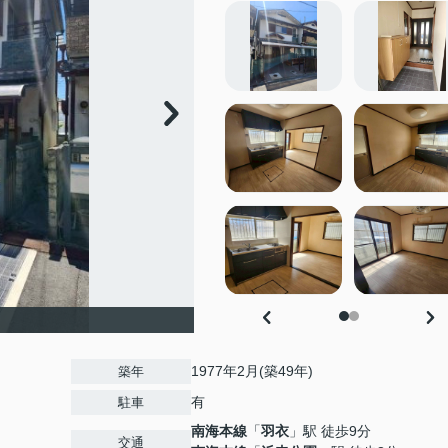
】
1977年2月(築49年)
築年
有
駐車
南海本線
「
羽衣
」駅 徒歩9分
交通