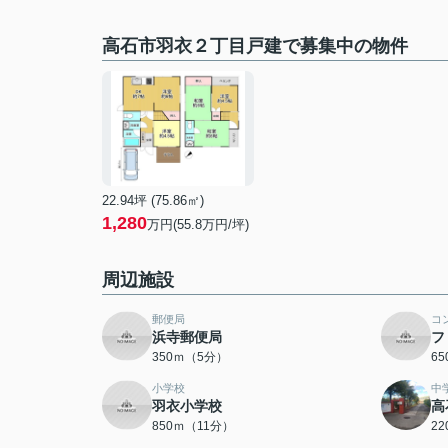
高石市羽衣２丁目戸建で募集中の物件
22.94坪 (75.86㎡)
1,280
万円(55.8万円/坪)
周辺施設
郵便局
コ
浜寺郵便局
フ
350ｍ（5分）
6
小学校
中
羽衣小学校
高
850ｍ（11分）
2