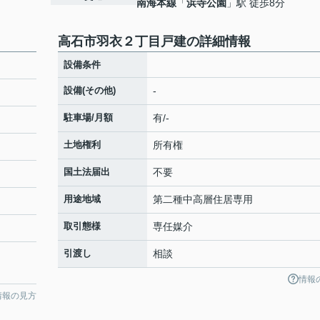
南海本線
「
浜寺公園
」駅 徒歩8分
高石市羽衣２丁目戸建の詳細情報
設備条件
設備(その他)
-
駐車場/月額
有/-
土地権利
所有権
国土法届出
不要
用途地域
第二種中高層住居専用
取引態様
専任媒介
引渡し
相談
情報
情報の見方