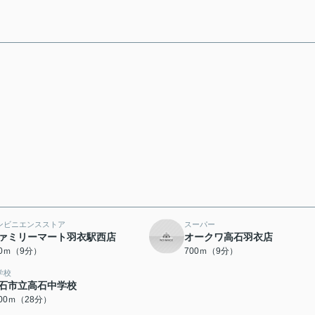
ンビニエンスストア
スーパー
ァミリーマート羽衣駅西店
オークワ高石羽衣店
50ｍ（9分）
700ｍ（9分）
学校
石市立高石中学校
200ｍ（28分）