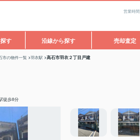
営業時間
ら探す
沿線から探す
売却査定
高石市羽衣２丁目戸建
石市の物件一覧
羽衣駅
駅徒歩8分