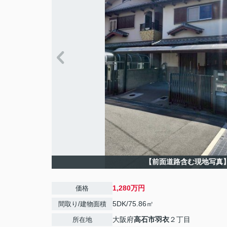
【前面道路含む現地写真
1,280万円
価格
5DK/75.86㎡
間取り/建物面積
大阪府
高石市
羽衣
２丁目
所在地