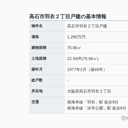
高石市羽衣２丁目戸建の基本情報
物件名
高石市羽衣２丁目戸建
価格
1,280万円
建物面積
75.86㎡
土地面積
22.94坪(75.86㎡)
築年月
1977年2月（築49年）
総戸数
-
所在地
大阪府
高石市
羽衣
２丁目
交通
南海本線
「
羽衣
」駅 徒歩9分
南海本線
「
浜寺公園
」駅 徒歩8分