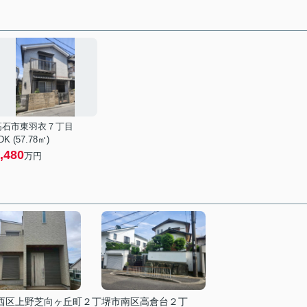
高石市東羽衣７丁目
DK (57.78㎡)
,480
万円
西区上野芝向ヶ丘町２丁
堺市南区高倉台２丁