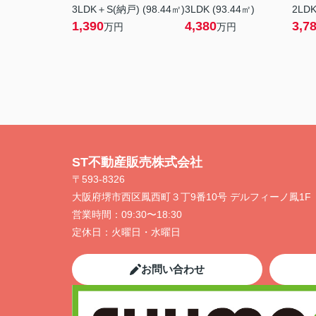
3LDK＋S(納戸) (98.44㎡)
3LDK (93.44㎡)
2LDK
1,390
4,380
3,7
万円
万円
ST不動産販売株式会社
〒593-8326
大阪府堺市西区鳳西町３丁9番10号 デルフィーノ鳳1F
営業時間：
09:30〜18:30
定休日：
火曜日・水曜日
お問い合わせ