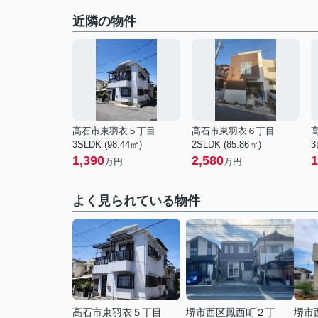
近隣の物件
高石市東羽衣５丁目
高石市東羽衣６丁目
3SLDK (98.44㎡)
2SLDK (85.86㎡)
3
1,390
2,580
1
万円
万円
よく見られている物件
高石市東羽衣５丁目
堺市西区鳳西町２丁
堺市