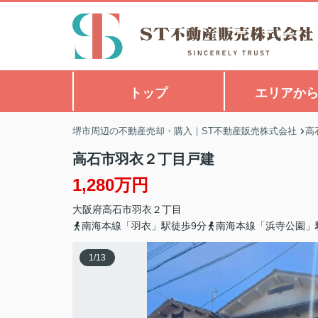
トップ
エリアか
堺市周辺の不動産売却・購入｜ST不動産販売株式会社
高
高石市羽衣２丁目戸建
1,280万円
大阪府
高石市
羽衣
２丁目
南海本線「羽衣」駅徒歩9分
南海本線「浜寺公園」
1
/
13