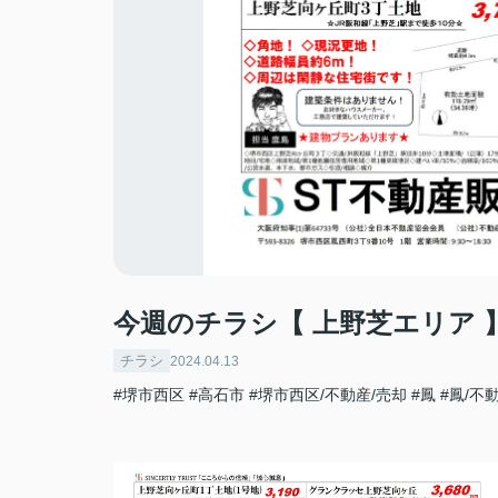
今週のチラシ【 上野芝エリア 
チラシ
2024.04.13
#堺市西区
#高石市
#堺市西区/不動産/売却
#鳳
#鳳/不