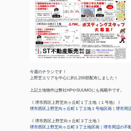
今週のチラシです！
上野芝エリアを中心に約1,200部配布しました！
上記土地物件は弊社HPやSUUMOにも掲載中です。
《 堺市西区上野芝向ヶ丘町１丁土地（１号地） 》
堺市西区上野芝向ヶ丘町１丁土地１号地区画｜堺市周辺の不動産
《 堺市西区上野芝向ヶ丘町３丁土地 》
堺市西区上野芝向ヶ丘町３丁土地区画｜堺市周辺の不動産売却・