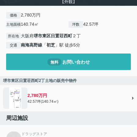
【外観】
2,780万円
価格
140.74㎡
42.57坪
土地面積
坪数
大阪府
堺市東区
日置荘西町
２丁
所在地
南海高野線
「
初芝
」駅 徒歩5分
交通
お問い合わせ
無料
堺市東区日置荘西町2丁土地の販売中物件
2,780万円
42.57坪(140.74㎡)
周辺施設
ドラッグストア