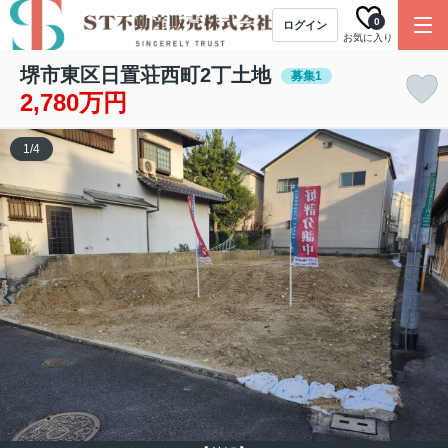
0
ログイン
お気に入り
堺市東区日置荘西町2丁土地
募集1
2,780万円
1
/
4