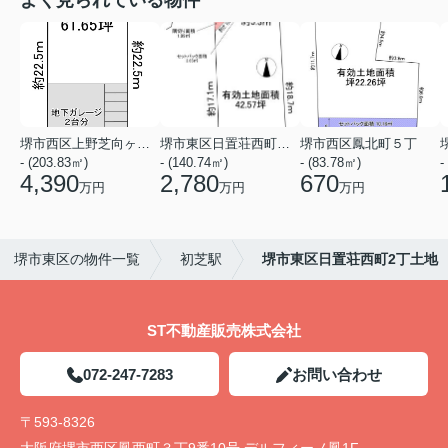
堺市西区上野芝向ヶ丘町４丁
堺市東区日置荘西町２丁
堺市西区鳳北町５丁
- (203.83㎡)
- (140.74㎡)
- (83.78㎡)
-
4,390
2,780
670
万円
万円
万円
堺市東区の物件一覧
初芝駅
堺市東区日置荘西町2丁土地
ST不動産販売株式会社
072-247-7283
お問い合わせ
〒593-8326
大阪府堺市西区鳳西町３丁9番10号 デルフィーノ鳳1F